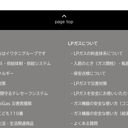
page top
LPガスについて
ちはイワタニグループです
LPガスの料金体系について
ガス・供給体制・供給システム
入居のとき（ガス開栓）・転
ネルギー
保安点検について
対策
LPガスで災害対策
時間守るテレセーフシステム
LPガスを安全にお使いいただ
uiGas 災害救援隊
ガス機器の安全な使い方（コ
こども110番
ガス機器の安全な使い方（給
生活・生活関連商品
よくある質問