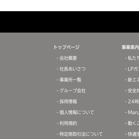
トップページ
事業案内
会社概要
私た
社長あいさつ
LP
事業所一覧
新エ
グループ会社
安全
採用情報
24
個人情報について
Mar
利用規約
動く
特定商取引法について
快適