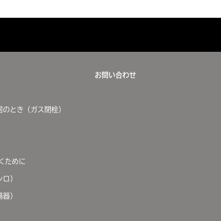
お問い合わせ
居のとき（ガス閉栓）
くために
ンロ）
湯器）