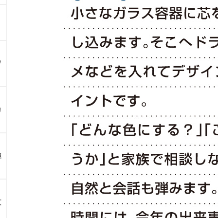
ツ
カ
趣
文