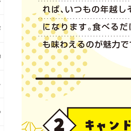
お
ぼ
物
ら
め