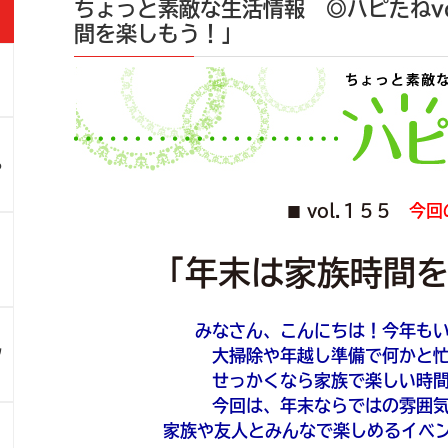
ちょっと素敵な生活情報 ◎ハピたねvo
間を楽しもう！」
」
ろ
vol.１５５
今回
■
！
「年末は家族時間
みなさん、こんにちは！今年も
ツ
大掃除や年越し準備で何かと
せっかくなら家族で楽しい時
今回は、年末ならではの雰囲
家族や友人とみんなで楽しめるイベ