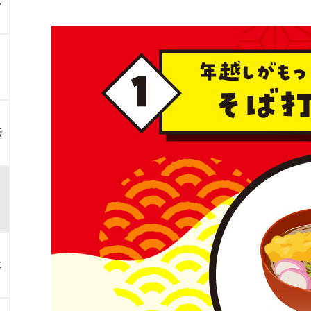
ス
伝
よ