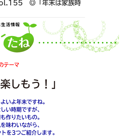
l.155 ◎「年末は家族時
のテーマ
を楽しもう！」
いよいよ年末ですね。
忙しい時期ですが、
間も作りたいもの。
気を味わいながら、
ントを3つご紹介します。