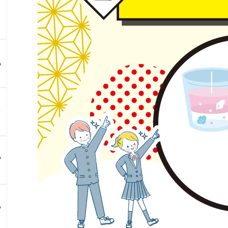
る
？
ア
ン