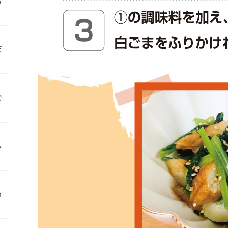
お
ぼ
物
ら
め