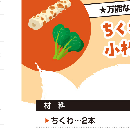
ス
伝
よ