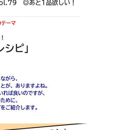
l.79 ◎あと1品欲しい！
のテーマ
い！
レシピ」
！
りながら、
ことが、ありますよね。
いれば良いのですが、
のために、
ピをご紹介します。