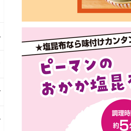
る
？
ア
ン