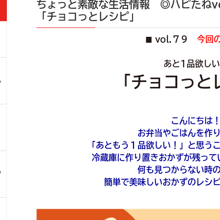
ちょっと素敵な生活情報 ◎ハピたねvo
「チョコっとレシピ」
vol.７９
今回
■
」
あと1品欲し
「チョコっと
ろ
こんにちは
！
お弁当やごはんを作
「あともう１品欲しい！」と思う
冷蔵庫に作り置きおかずが残って
何も見つからない時
ツ
簡単で美味しいおかずのレシ