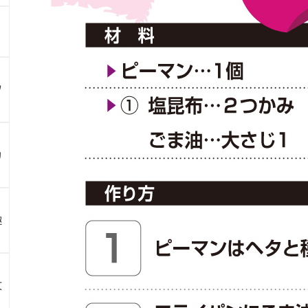
ツ
カ
趣
文